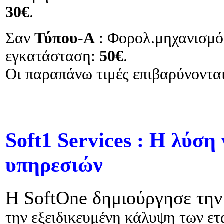
30€
.
Σαν
Τύπου-Α
: Φορολ.μηχανισμό
εγκατάσταση:
50€
.
Οι παραπάνω τιμές επιβαρύνοντ
Soft1 Services : Η λύση
υπηρεσιών
Η SoftOne δημιούργησε τη
την εξειδικευμένη κάλυψη των ετ