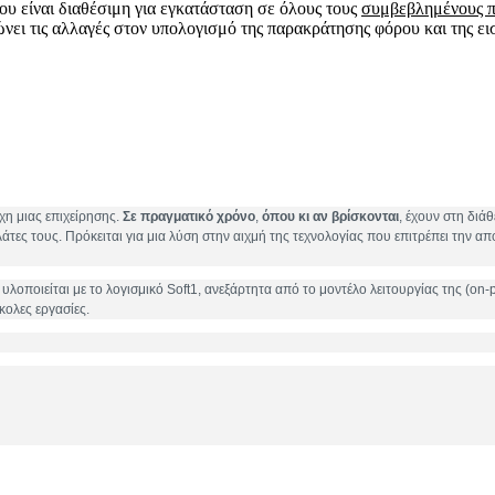
 είναι διαθέσιμη για εγκατάσταση σε όλους τους
συμβεβλημένους π
 τις αλλαγές στον υπολογισμό της παρακράτησης φόρου και της ει
χη μιας επιχείρησης.
Σε πραγματικό χρόνο
,
όπου κι αν βρίσκονται
, έχουν στη διά
άτες τους. Πρόκειται για μια λύση στην αιχμή της τεχνολογίας
που επιτρέπει την
απ
οποιείται με το λογισμικό Soft1, ανεξάρτητα από το μοντέλο λειτουργίας της (on-p
ύκολες εργασίες.