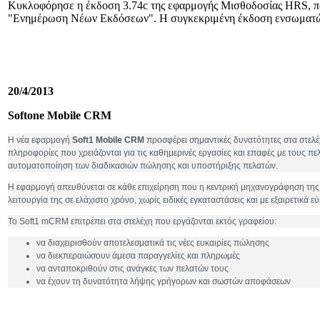
Κυκλοφόρησε η έκδοση 3.74c της εφαρμογής Μισθοδοσίας HRS, που
"Ενημέρωση Νέων Εκδόσεων". Η συγκεκριμένη έκδοση ενσωματώνει
20/4/2013
Softone Mobile CRM
Η νέα εφαρμογή
Soft
1
Mobile
CRM
προσφέρει σημαντικές δυνατότητες στα στελέ
πληροφορίες που χρειάζονται για τις καθημερινές εργασίες και επαφές με τους πελ
αυτοματοποίηση των διαδικασιών πώλησης και υποστήριξης πελατών.
Η εφαρμογή απευθύνεται σε κάθε επιχείρηση που η κεντρική μηχανογράφηση της υλ
λειτουργία της σε ελάχιστο χρόνο, χωρίς ειδικές εγκαταστάσεις και με εξαιρετικά ε
Το Soft1 mCRM επιτρέπει στα στελέχη που εργάζονται εκτός γραφείου:
να διαχειρισθούν αποτελεσματικά τις νέες ευκαιρίες πώλησης
να διεκπεραιώσουν άμεσα παραγγελίες και πληρωμές
να ανταποκριθούν στις ανάγκες των πελατών τους
να έχουν τη δυνατότητα λήψης γρήγορων και σωστών αποφάσεων