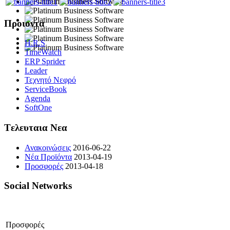
Προιοντα
H.R.S
TimeWatch
ERP Sprider
Leader
Τεχνητό Νεφρό
ServiceBook
Agenda
SoftOne
Tελευταια Νεα
Ανακοινώσεις
2016-06-22
Νέα Προϊόντα
2013-04-19
Προσφορές
2013-04-18
Social Networks
Προσφορές