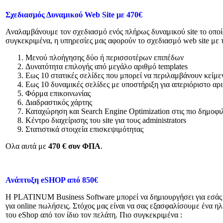
Σχεδιασμός Δυναμικού Web Site με 470€
Αναλαμβάνουμε τον σχεδιασμό ενός πλήρως δυναμικού site το οποίο 
συγκεκριμένα, η υπηρεσίες μας αφορούν το σχεδιασμό web site με τ
Μενού πλοήγησης δύο ή περισσοτέρων επιπέδων
Δυνατότητα επιλογής από μεγάλο αριθμό templates
Εως 10 στατικές σελίδες που μπορεί να περιλαμβάνουν κείμε
Εως 10 δυναμικές σελίδες με υποστήριξη για απεριόριστο α
Φόρμα επικοινωνίας
Διαδραστικός χάρτης
Καταχώρηση και Search Engine Optimization στις πιο δημοφι
Κέντρο διαχείρισης του site για τους administrators
Στατιστικά στοιχεία επισκεψιμότητας
Ολα αυτά με
470 € συν ΦΠΑ
.
Ανάπτυξη eSHOP από 850€
Η PLATINUM Business Software μπορεί να δημιουργήσει για εσάς α
για online πωλήσεις. Στόχος μας είναι να σας εξασφαλίσουμε ένα η
του eShop από τον ίδιο τον πελάτη. Πιο συγκεκριμένα :